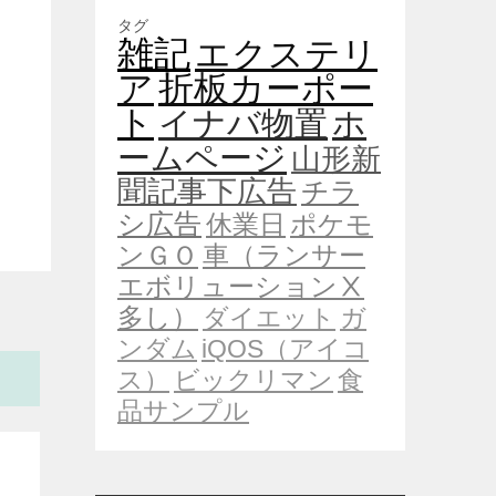
タグ
雑記
エクステリ
ア
折板カーポー
ト
イナバ物置
ホ
ームページ
山形新
聞記事下広告
チラ
シ広告
休業日
ポケモ
ンＧＯ
車（ランサー
エボリューションⅩ
多し）
ダイエット
ガ
ンダム
iQOS（アイコ
ス）
ビックリマン
食
品サンプル