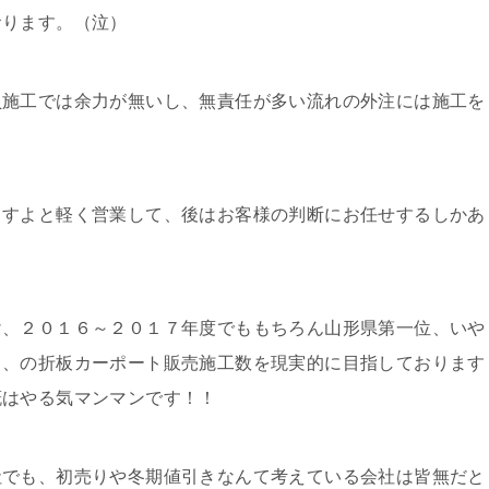
おります。（泣）
施工では余力が無いし、無責任が多い流れの外注には施工を
ますよと軽く営業して、後はお客様の判断にお任せするしかあ
け、２０１６～２０１７年度でももちろん山形県第一位、いや
！、の折板カーポート販売施工数を現実的に目指しております
概はやる気マンマンです！！
社でも、初売りや冬期値引きなんて考えている会社は皆無だと