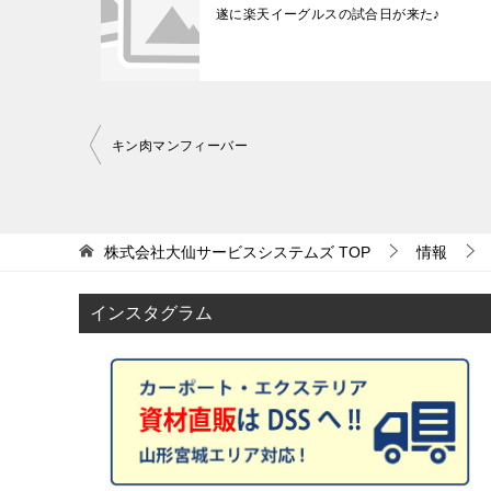
遂に楽天イーグルスの試合日が来た♪
キン肉マンフィーバー
投
稿
ナ
株式会社大仙サービスシステムズ
TOP
情報
ビ
ゲ
インスタグラム
ー
シ
ョ
ン