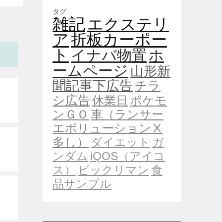
タグ
雑記
エクステリ
ア
折板カーポー
ト
イナバ物置
ホ
ームページ
山形新
聞記事下広告
チラ
シ広告
休業日
ポケモ
ンＧＯ
車（ランサー
エボリューションⅩ
多し）
ダイエット
ガ
ンダム
iQOS（アイコ
ス）
ビックリマン
食
品サンプル