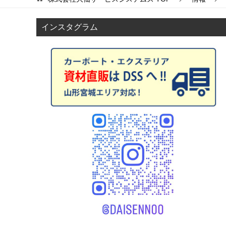
ビ
ゲ
インスタグラム
ー
シ
ョ
ン