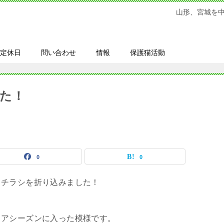
山形、宮城を
定休日
問い合わせ
情報
保護猫活動
た！
0
0
しチラシを折り込みました！
リアシーズンに入った模様です。