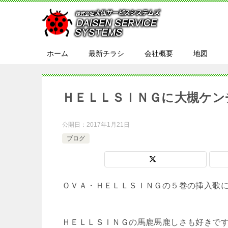
ホーム
最新チラシ
会社概要
地図
ＨＥＬＬＳＩＮＧに大槻ケン
公開日：
2017年1月21日
ブログ
ＯＶＡ・ＨＥＬＬＳＩＮＧの５巻の挿入歌
ＨＥＬＬＳＩＮＧの馬鹿馬鹿しさも好きで