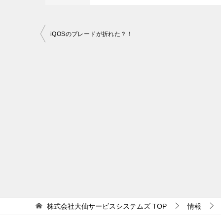
iQOSのブレードが折れた？！
投
稿
ナ
ビ
ゲ
ー
シ
ョ
ン
株式会社大仙サービスシステムズ
TOP
情報