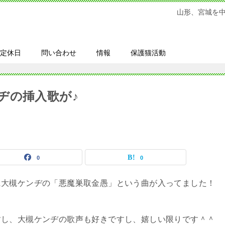
山形、宮城を
定休日
問い合わせ
情報
保護猫活動
ヂの挿入歌が♪
0
0
に大槻ケンヂの「悪魔巣取金愚」という曲が入ってました！
すし、大槻ケンヂの歌声も好きですし、嬉しい限りです＾＾