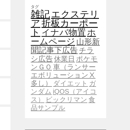
タグ
雑記
エクステリ
ア
折板カーポー
ト
イナバ物置
ホ
ームページ
山形新
聞記事下広告
チラ
シ広告
休業日
ポケモ
ンＧＯ
車（ランサー
エボリューションⅩ
多し）
ダイエット
ガ
ンダム
iQOS（アイコ
ス）
ビックリマン
食
品サンプル