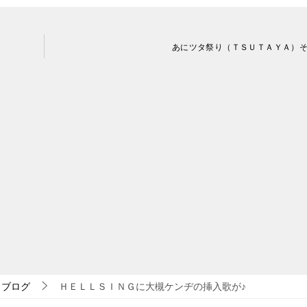
あにツタ祭り（ＴＳＵＴＡＹＡ）
ブログ
ＨＥＬＬＳＩＮＧに大槻ケンヂの挿入歌が♪