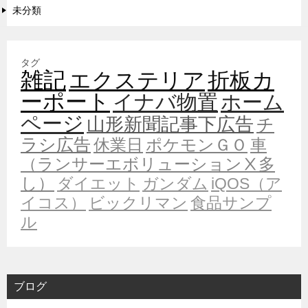
未分類
タグ
雑記
エクステリア
折板カ
ーポート
イナバ物置
ホーム
ページ
山形新聞記事下広告
チ
ラシ広告
休業日
ポケモンＧＯ
車
（ランサーエボリューションⅩ多
し）
ダイエット
ガンダム
iQOS（ア
イコス）
ビックリマン
食品サンプ
ル
ブログ