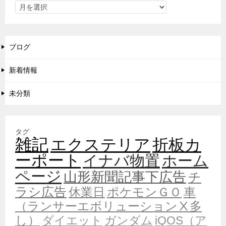
ブログ
新着情報
未分類
タグ
雑記
エクステリア
折板カ
ーポート
イナバ物置
ホーム
ページ
山形新聞記事下広告
チ
ラシ広告
休業日
ポケモンＧＯ
車
（ランサーエボリューションⅩ多
し）
ダイエット
ガンダム
iQOS（ア