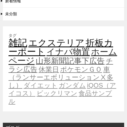
新着情報
未分類
タグ
雑記
エクステリア
折板カ
ーポート
イナバ物置
ホーム
ページ
山形新聞記事下広告
チ
ラシ広告
休業日
ポケモンＧＯ
車
（ランサーエボリューションⅩ多
し）
ダイエット
ガンダム
iQOS（ア
イコス）
ビックリマン
食品サンプ
ル