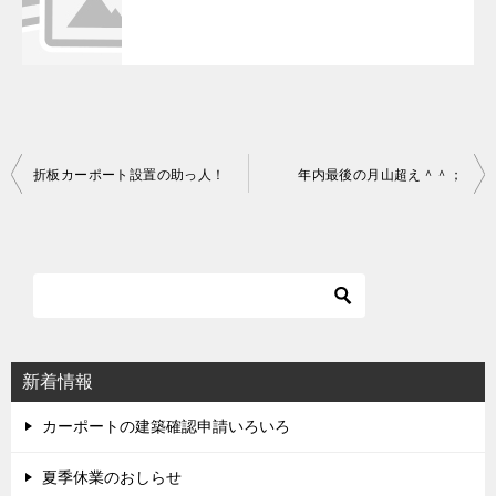
折板カーポート設置の助っ人！
年内最後の月山超え＾＾；
投
稿
ナ
ビ
ゲ
ー
シ
新着情報
ョ
ン
カーポートの建築確認申請いろいろ
夏季休業のおしらせ