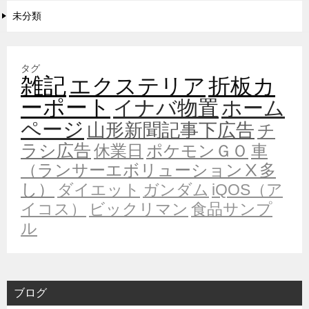
未分類
タグ
雑記
エクステリア
折板カ
ーポート
イナバ物置
ホーム
ページ
山形新聞記事下広告
チ
ラシ広告
休業日
ポケモンＧＯ
車
（ランサーエボリューションⅩ多
し）
ダイエット
ガンダム
iQOS（ア
イコス）
ビックリマン
食品サンプ
ル
ブログ