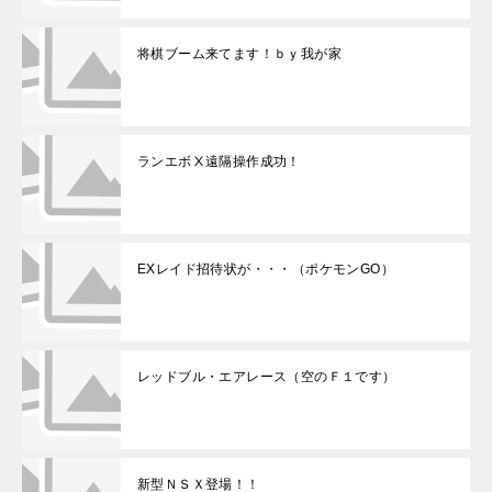
将棋ブーム来てます！ｂｙ我が家
ランエボⅩ遠隔操作成功！
EXレイド招待状が・・・（ポケモンGO）
レッドブル・エアレース（空のＦ１です）
新型ＮＳＸ登場！！