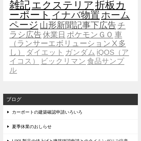
雑記
エクステリア
折板カ
ーポート
イナバ物置
ホーム
ページ
山形新聞記事下広告
チ
ラシ広告
休業日
ポケモンＧＯ
車
（ランサーエボリューションⅩ多
し）
ダイエット
ガンダム
iQOS（ア
イコス）
ビックリマン
食品サンプ
ル
ブログ
カーポートの建築確認申請いろいろ
夏季休業のおしらせ
LIXIL製品の値上げと建築確認申請とのタイミングにご注意