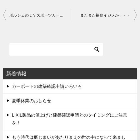
ポルシェのＥＶスポーツカー（ミッションＥ）
またまた福島イジメか・・・
投
稿
ナ
ビ
ゲ
ー
シ
新着情報
ョ
ン
カーポートの建築確認申請いろいろ
夏季休業のおしらせ
LIXIL製品の値上げと建築確認申請とのタイミングにご注意
を！
もう時代は庭じまいがあたりまえの世の中になって来まし