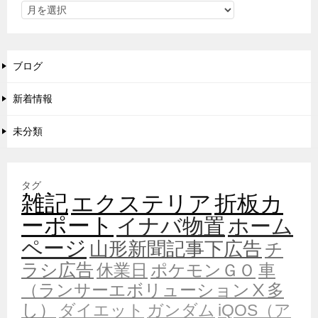
ブログ
新着情報
未分類
タグ
雑記
エクステリア
折板カ
ーポート
イナバ物置
ホーム
ページ
山形新聞記事下広告
チ
ラシ広告
休業日
ポケモンＧＯ
車
（ランサーエボリューションⅩ多
し）
ダイエット
ガンダム
iQOS（ア