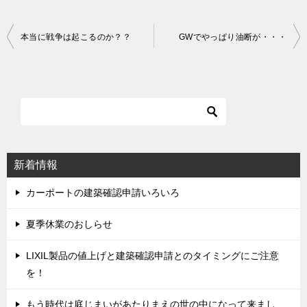
本当に戦争は起こるのか？？
GWでやっぱり油断が・・・
投
稿
ナ
ビ
ゲ
ー
シ
新着情報
ョ
ン
カーポートの建築確認申請いろいろ
夏季休業のおしらせ
LIXIL製品の値上げと建築確認申請とのタイミングにご注意
を！
もう時代は庭じまいがあたりまえの世の中になって来まし