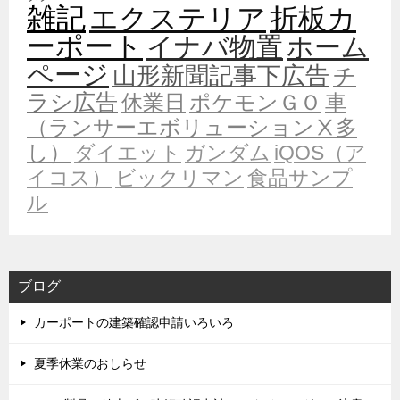
雑記
エクステリア
折板カ
ーポート
イナバ物置
ホーム
ページ
山形新聞記事下広告
チ
ラシ広告
休業日
ポケモンＧＯ
車
（ランサーエボリューションⅩ多
し）
ダイエット
ガンダム
iQOS（ア
イコス）
ビックリマン
食品サンプ
ル
ブログ
カーポートの建築確認申請いろいろ
夏季休業のおしらせ